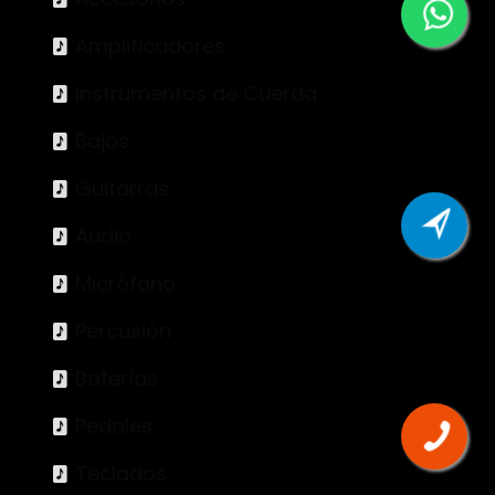
Amplificadores
Instrumentos de Cuerda
Bajos
Guitarras
Audio
Micrófono
Percusión
Baterías
Pedales
Teclados