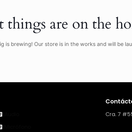
t things are on the ho
g is brewing! Our store is in the works and will be la
Contáct
Audio
Cra. 7 #5
Micrófono