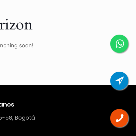
rizon
unching soon!
anos
5-58, Bogotá