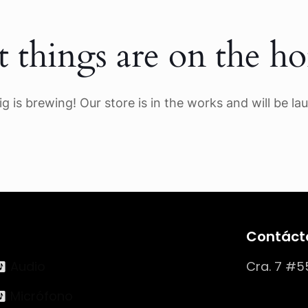
t things are on the ho
g is brewing! Our store is in the works and will be la
Contáct
Audio
Cra. 7 #5
Micrófono