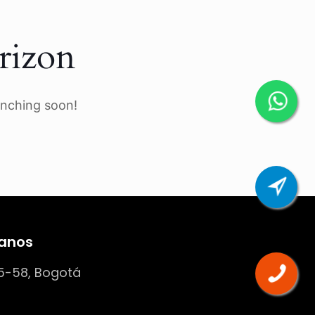
rizon
unching soon!
anos
5-58, Bogotá