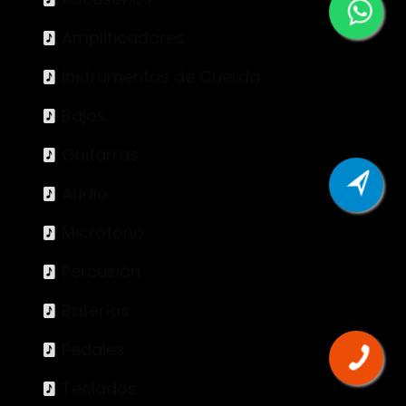
Amplificadores
Instrumentos de Cuerda
Bajos
Guitarras
Audio
Micrófono
Percusión
Baterías
Pedales
Teclados