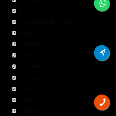
Amplificadores
Instrumentos de Cuerda
Bajos
Guitarras
Audio
Micrófono
Percusión
Baterías
Pedales
Teclados