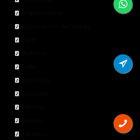
Amplificadores
Instrumentos de Cuerda
Bajos
Guitarras
Audio
Micrófono
Percusión
Baterías
Pedales
Teclados