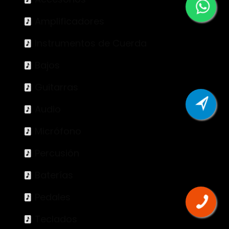
Amplificadores
Instrumentos de Cuerda
Bajos
Guitarras
Audio
Micrófono
Percusión
Baterías
Pedales
Teclados