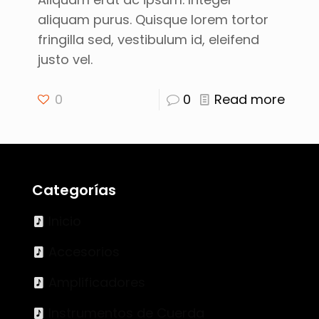
aliquam purus. Quisque lorem tortor
fringilla sed, vestibulum id, eleifend
justo vel.
0
0
Read more
Categorías
Inicio
Accesorios
Amplificadores
Instrumentos de Cuerda