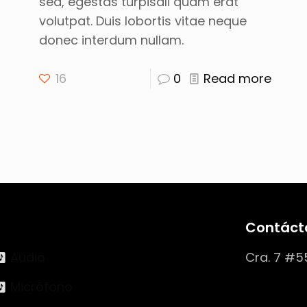
sed, egestas turpisali quam erat
volutpat. Duis lobortis vitae neque
donec interdum nullam.
16
0
Read more
Contáct
Audio
Cra. 7 #5
Micrófono