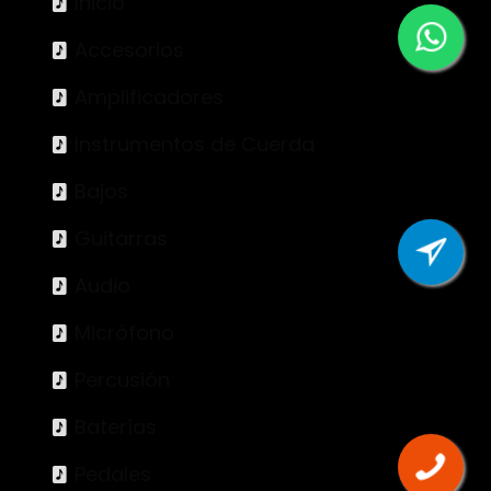
Inicio
Accesorios
Amplificadores
Instrumentos de Cuerda
Bajos
Guitarras
Audio
Micrófono
Percusión
Baterías
Pedales