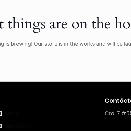
t things are on the ho
g is brewing! Our store is in the works and will be la
Contáct
Audio
Cra. 7 #5
Micrófono