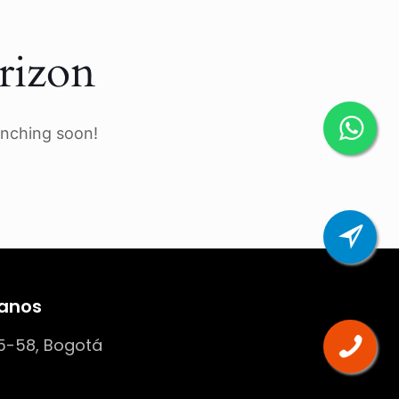
rizon
unching soon!
anos
5-58, Bogotá