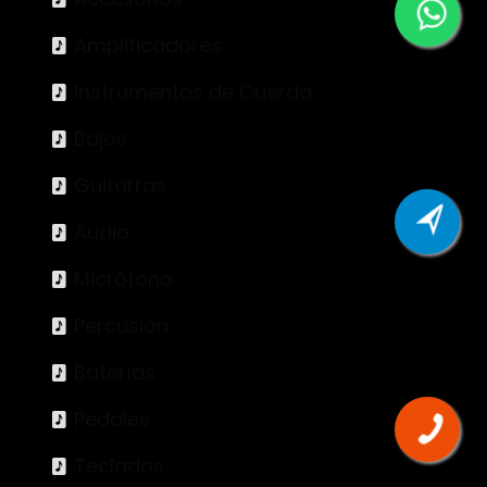
Amplificadores
Instrumentos de Cuerda
Bajos
Guitarras
Audio
Micrófono
Percusión
Baterías
Pedales
Teclados