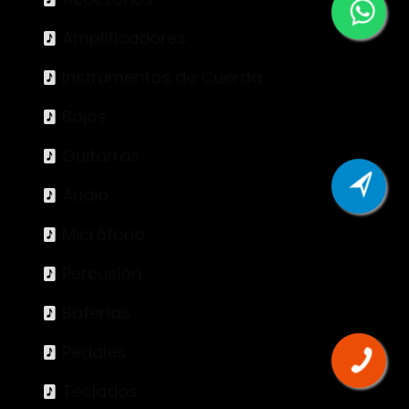
Amplificadores
Instrumentos de Cuerda
Bajos
Guitarras
Audio
Micrófono
Percusión
Baterías
Pedales
Teclados