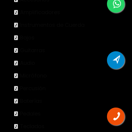
Amplificadores
Instrumentos de Cuerda
Bajos
Guitarras
Audio
Micrófono
Percusión
Baterías
Pedales
Teclados