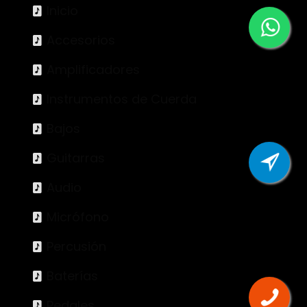
Inicio
Accesorios
Amplificadores
Instrumentos de Cuerda
Bajos
Guitarras
Audio
Micrófono
Percusión
Baterías
Pedales