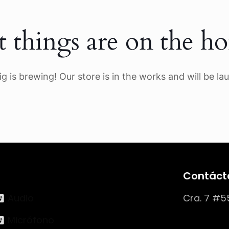
t things are on the ho
g is brewing! Our store is in the works and will be la
Contáct
Audio
Cra. 7 #5
Micrófono