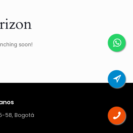
rizon
unching soon!
anos
5-58, Bogotá